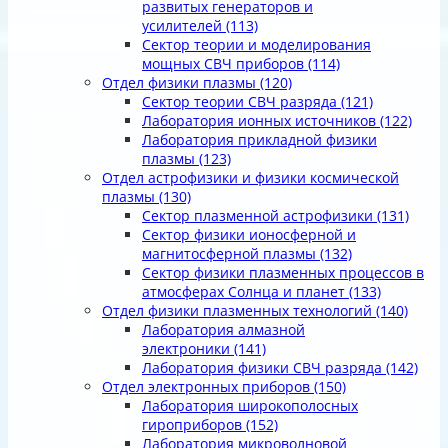
развитых генераторов и
усилителей
(113)
Сектор теории и моделирования
мощных СВЧ приборов
(114)
Отдел физики плазмы
(120)
Сектор теории СВЧ разряда
(121)
Лаборатория ионных источников
(122)
Лаборатория прикладной физики
плазмы
(123)
Отдел астрофизики и физики космической
плазмы
(130)
Сектор плазменной астрофизики
(131)
Сектор физики ионосферной и
магнитосферной плазмы
(132)
Сектор физики плазменных процессов в
атмосферах Солнца и планет
(133)
Отдел физики плазменных технологий
(140)
Лаборатория алмазной
электроники
(141)
Лаборатория физики СВЧ разряда
(142)
Отдел электронных приборов
(150)
Лаборатория широкополосных
гироприборов
(152)
Лаборатория микроволновой