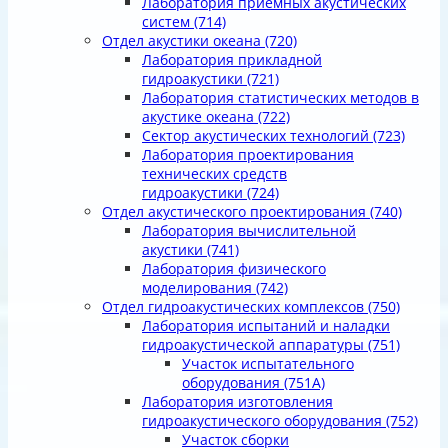
Лаборатория приемных акустических
систем
(714)
Отдел акустики океана
(720)
Лаборатория прикладной
гидроакустики
(721)
Лаборатория статистических методов в
акустике океана
(722)
Сектор акустических технологий
(723)
Лаборатория проектирования
технических средств
гидроакустики
(724)
Отдел акустического проектирования
(740)
Лаборатория вычислительной
акустики
(741)
Лаборатория физического
моделирования
(742)
Отдел гидроакустических комплексов
(750)
Лаборатория испытаний и наладки
гидроакустической аппаратуры
(751)
Участок испытательного
оборудования
(751А)
Лаборатория изготовления
гидроакустического оборудования
(752)
Участок сборки