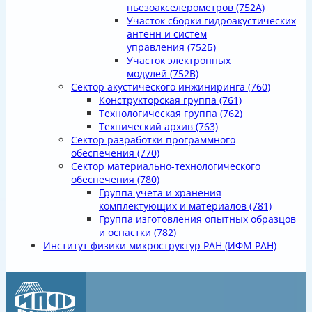
пьезоакселерометров
(752А)
Участок сборки гидроакустических
антенн и систем
управления
(752Б)
Участок электронных
модулей
(752В)
Сектор акустического инжиниринга
(760)
Конструкторская группа
(761)
Технологическая группа
(762)
Технический архив
(763)
Сектор разработки программного
обеспечения
(770)
Сектор материально-технологического
обеспечения
(780)
Группа учета и хранения
комплектующих и материалов
(781)
Группа изготовления опытных образцов
и оснастки
(782)
Институт физики микроструктур РАН
(ИФМ РАН)