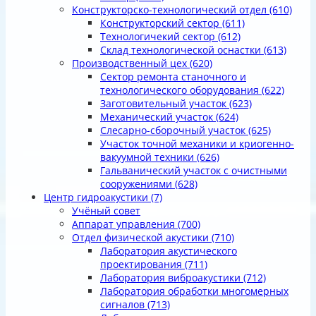
Конструкторско-технологический отдел
(610)
Конструкторский сектор
(611)
Технологичекий сектор
(612)
Склад технологической оснастки
(613)
Производственный цех
(620)
Сектор ремонта станочного и
технологического оборудования
(622)
Заготовительный участок
(623)
Механический участок
(624)
Слесарно-сборочный участок
(625)
Участок точной механики и криогенно-
вакуумной техники
(626)
Гальванический участок с очистными
сооружениями
(628)
Центр гидроакустики
(7)
Учёный совет
Аппарат управления
(700)
Отдел физической акустики
(710)
Лаборатория акустического
проектирования
(711)
Лаборатория виброакустики
(712)
Лаборатория обработки многомерных
сигналов
(713)