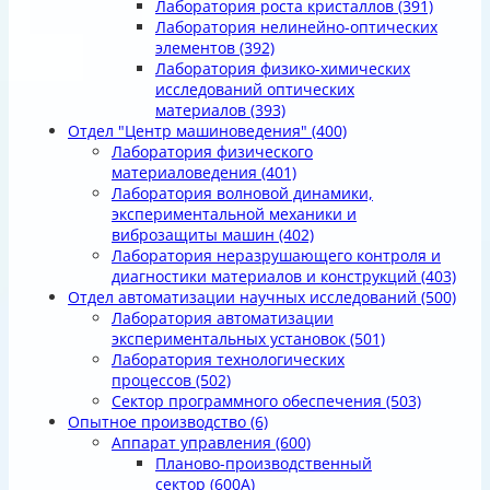
Лаборатория роста кристаллов
(391)
Лаборатория нелинейно-оптических
элементов
(392)
Лаборатория физико-химических
исследований оптических
материалов
(393)
Отдел "Центр машиноведения"
(400)
Лаборатория физического
материаловедения
(401)
Лаборатория волновой динамики,
экспериментальной механики и
виброзащиты машин
(402)
Лаборатория неразрушающего контроля и
диагностики материалов и конструкций
(403)
Отдел автоматизации научных исследований
(500)
Лаборатория автоматизации
экспериментальных установок
(501)
Лаборатория технологических
процессов
(502)
Сектор программного обеспечения
(503)
Опытное производство
(6)
Аппарат управления
(600)
Планово-производственный
сектор
(600А)