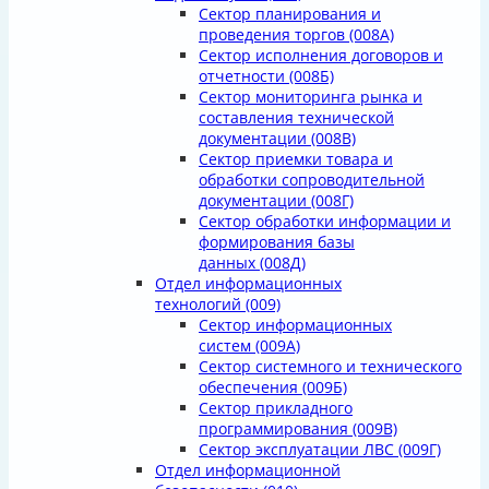
Сектор планирования и
проведения торгов
(008А)
Сектор исполнения договоров и
отчетности
(008Б)
Сектор мониторинга рынка и
составления технической
документации
(008В)
Сектор приемки товара и
обработки сопроводительной
документации
(008Г)
Сектор обработки информации и
формирования базы
данных
(008Д)
Отдел информационных
технологий
(009)
Сектор информационных
систем
(009А)
Сектор системного и технического
обеспечения
(009Б)
Сектор прикладного
программирования
(009В)
Сектор эксплуатации ЛВС
(009Г)
Отдел информационной