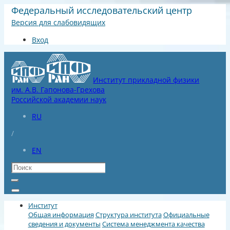
Федеральный исследовательский центр
Версия для слабовидящих
Вход
Институт прикладной физики
им. А.В. Гапонова-Грехова
Российской академии наук
RU
/
EN
Институт
Общая информация
Структура института
Официальные
сведения и документы
Система менеджмента качества