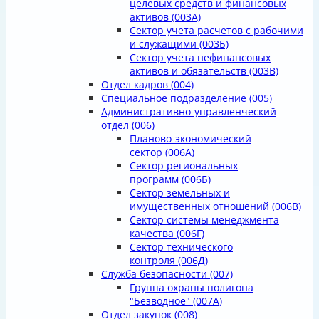
целевых средств и финансовых
активов
(003А)
Сектор учета расчетов с рабочими
и служащими
(003Б)
Сектор учета нефинансовых
активов и обязательств
(003В)
Отдел кадров
(004)
Специальное подразделение
(005)
Административно-управленческий
отдел
(006)
Планово-экономический
сектор
(006А)
Сектор региональных
программ
(006Б)
Сектор земельных и
имущественных отношений
(006В)
Сектор системы менеджмента
качества
(006Г)
Сектор технического
контроля
(006Д)
Служба безопасности
(007)
Группа охраны полигона
"Безводное"
(007А)
Отдел закупок
(008)