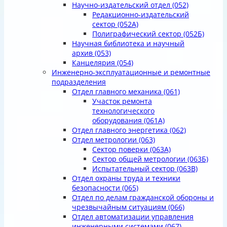
Научно-издательский отдел
(052)
Редакционно-издательский
сектор
(052А)
Полиграфический сектор
(052Б)
Научная библиотека и научный
архив
(053)
Канцелярия
(054)
Инженерно-эксплуатационные и ремонтные
подразделения
Отдел главного механика
(061)
Участок ремонта
технологического
оборудования
(061А)
Отдел главного энергетика
(062)
Отдел метрологии
(063)
Сектор поверки
(063А)
Сектор общей метрологии
(063Б)
Испытательный сектор
(063В)
Отдел охраны труда и техники
безопасности
(065)
Отдел по делам гражданской обороны и
чрезвычайным ситуациям
(066)
Отдел автоматизации управления
инженерными системами
(067)