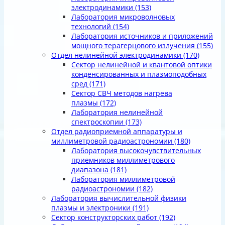
электродинамики
(153)
Лаборатория микроволновых
технологий
(154)
Лаборатория источников и приложений
мощного терагерцового излучения
(155)
Отдел нелинейной электродинамики
(170)
Сектор нелинейной и квантовой оптики
конденсированных и плазмоподобных
сред
(171)
Сектор СВЧ методов нагрева
плазмы
(172)
Лаборатория нелинейной
спектроскопии
(173)
Отдел радиоприемной аппаратуры и
миллиметровой радиоастрономии
(180)
Лаборатория высокочувствительных
приемников миллиметрового
диапазона
(181)
Лаборатория миллиметровой
радиоастрономии
(182)
Лаборатория вычислительной физики
плазмы и электроники
(191)
Сектор конструкторских работ
(192)