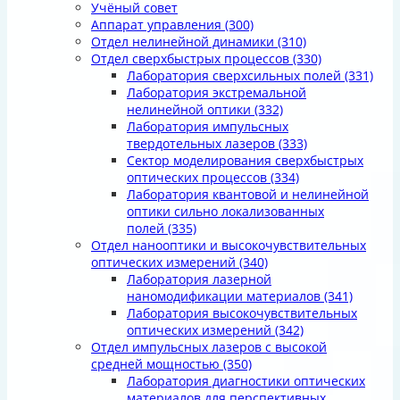
Учёный совет
Аппарат управления
(300)
Отдел нелинейной динамики
(310)
Отдел сверхбыстрых процессов
(330)
Лаборатория сверхсильных полей
(331)
Лаборатория экстремальной
нелинейной оптики
(332)
Лаборатория импульсных
твердотельных лазеров
(333)
Сектор моделирования сверхбыстрых
оптических процессов
(334)
Лаборатория квантовой и нелинейной
оптики сильно локализованных
полей
(335)
Отдел нанооптики и высокочувствительных
оптических измерений
(340)
Лаборатория лазерной
наномодификации материалов
(341)
Лаборатория высокочувствительных
оптических измерений
(342)
Отдел импульсных лазеров с высокой
средней мощностью
(350)
Лаборатория диагностики оптических
материалов для перспективных