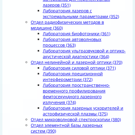
лазеров
(351)
Лаборатория лазеров с
экстремальными параметрами
(352)
Отдел радиофизических методов в
медицине
(360)
Лаборатория биофотоники
(361)
Лаборатория автоволновых
процессов
(363)
Лаборатория ультразвуковой и оптико-
акустической диагностики
(364)
Отдел нелинейной и лазерной оптики
(370)
Лаборатория силовой оптики
(371)
Лаборатория прецизионной
интерферометрии
(372)
Лаборатория пространственно-
временного профилирования
фемтосекундного лазерного
излучения
(374)
Лаборатория лазерных ускорителей и
астрофизической плазмы
(375)
Отдел микроволновой спектроскопии
(380)
Отдел элементной базы лазерных
систем
(390)