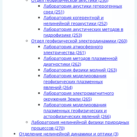
Отдел геофизической акустики
(250)
Лаборатория акустики гетерогенных
сред
(251)
Лаборатория когерентной и
нелинейной геоакустики
(252)
Лаборатория акустических методов в
гидрофизике
(253)
Отдел геофизической электродинамики
(260)
Лаборатория атмосферного
электричества
(261)
Лаборатория методов плазменной
диагностики
(262)
Лаборатория физики молний
(263)
Лаборатория моделирования
геофизических плазменных
явлений
(264)
Лаборатория электромагнитного
окружения Земли
(265)
Лаборатория моделирования
плазменных геофизических и
астрофизических явлений
(266)
Лаборатория нелинейной физики природных
процессов
(270)
Отделение нелинейной динамики и оптики
(3)