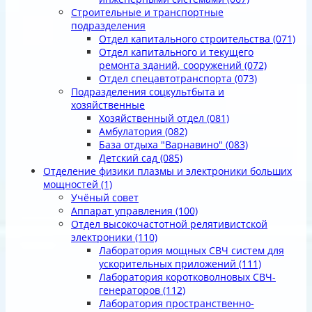
Строительные и транспортные
подразделения
Отдел капитального строительства
(071)
Отдел капитального и текущего
ремонта зданий, сооружений
(072)
Отдел спецавтотранспорта
(073)
Подразделения соцкультбыта и
хозяйственные
Хозяйственный отдел
(081)
Амбулатория
(082)
База отдыха "Варнавино"
(083)
Детский сад
(085)
Отделение физики плазмы и электроники больших
мощностей
(1)
Учёный совет
Аппарат управления
(100)
Отдел высокочастотной релятивистской
электроники
(110)
Лаборатория мощных СВЧ систем для
ускорительных приложений
(111)
Лаборатория коротковолновых СВЧ-
генераторов
(112)
Лаборатория пространственно-