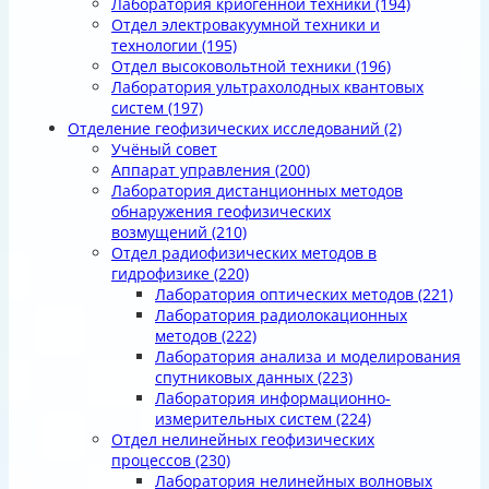
Лаборатория криогенной техники
(194)
Отдел электровакуумной техники и
технологии
(195)
Отдел высоковольтной техники
(196)
Лаборатория ультрахолодных квантовых
систем
(197)
Отделение геофизических исследований
(2)
Учёный совет
Аппарат управления
(200)
Лаборатория дистанционных методов
обнаружения геофизических
возмущений
(210)
Отдел радиофизических методов в
гидрофизике
(220)
Лаборатория оптических методов
(221)
Лаборатория радиолокационных
методов
(222)
Лаборатория анализа и моделирования
спутниковых данных
(223)
Лаборатория информационно-
измерительных систем
(224)
Отдел нелинейных геофизических
процессов
(230)
Лаборатория нелинейных волновых