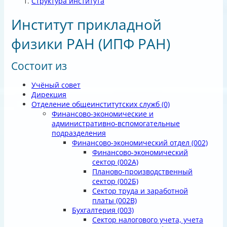
Структура института
Институт прикладной
физики РАН
(ИПФ РАН)
Состоит из
Учёный совет
Дирекция
Отделение общеинститутских служб
(0)
Финансово-экономические и
административно-вспомогательные
подразделения
Финансово-экономический отдел
(002)
Финансово-экономический
сектор
(002А)
Планово-производственный
сектор
(002Б)
Сектор труда и заработной
платы
(002В)
Бухгалтерия
(003)
Сектор налогового учета, учета