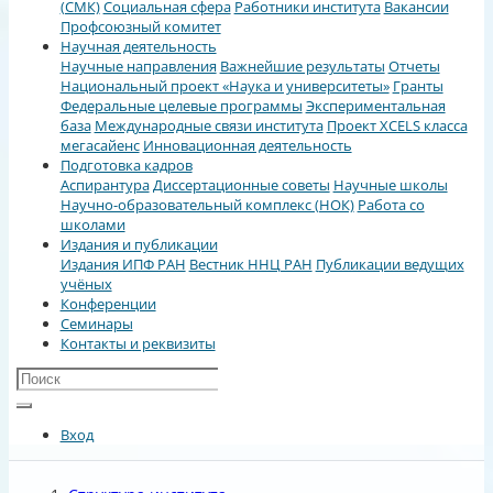
(СМК)
Социальная сфера
Работники института
Вакансии
Профсоюзный комитет
Научная деятельность
Научные направления
Важнейшие результаты
Отчеты
Национальный проект «Наука и университеты»
Гранты
Федеральные целевые программы
Экспериментальная
база
Международные связи института
Проект XCELS класса
мегасайенс
Инновационная деятельность
Подготовка кадров
Аспирантура
Диссертационные советы
Научные школы
Научно-образовательный комплекс (НОК)
Работа со
школами
Издания и публикации
Издания ИПФ РАН
Вестник ННЦ РАН
Публикации ведущих
учёных
Конференции
Семинары
Контакты и реквизиты
Вход