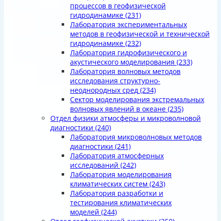
процессов в геофизической
гидродинамике
(231)
Лаборатория экспериментальных
методов в геофизической и технической
гидродинамике
(232)
Лаборатория гидрофизического и
акустического моделирования
(233)
Лаборатория волновых методов
исследования структурно-
неоднородных сред
(234)
Сектор моделирования экстремальных
волновых явлений в океане
(235)
Отдел физики атмосферы и микроволновой
диагностики
(240)
Лаборатория микроволновых методов
диагностики
(241)
Лаборатория атмосферных
исследований
(242)
Лаборатория моделирования
климатических систем
(243)
Лаборатория разработки и
тестирования климатических
моделей
(244)