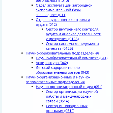
безопасности
(010)
Отдел эксплуатации загородной
экспериментальной базы
"Безводное"
(011)
Отдел внутреннего контроля и
аудита
(012)
Сектор внутреннего контроля,
аудита и анализа деятельности
учреждения
(012А)
Сектор системы менеджмента
качества
(012Б)
Научно-образовательные подразделения
Научно-образовательный комплекс
(041)
Аспирантура
(042)
Детский оздоровительно-
образовательный лагерь
(043)
Научно-организационные и научно-
вспомогательные подразделения
Научно-организационный отдел
(051)
Сектор организации научной
работы и международных
связей
(051А)
Сектор инновационных
программ
(051Г)