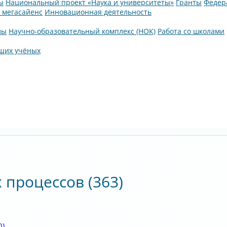
ы
Национальный проект «Наука и университеты»
Гранты
Федер
а мегасайенс
Инновационная деятельность
лы
Научно-образовательный комплекс (НОК)
Работа со школами
щих учёных
х процессов
(363)
0)