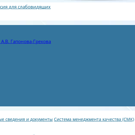
сия для слабовидящих
А.В. Гапонова-Грехова
е сведения и документы
Система менеджмента качества (СМК)