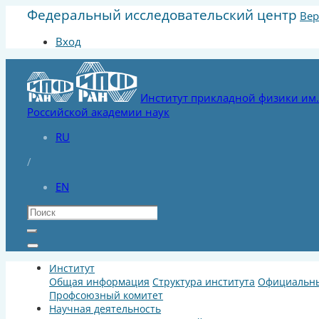
Федеральный исследовательский центр
Вер
Вход
Институт прикладной физики им. 
Российской академии наук
RU
/
EN
Институт
Общая информация
Структура института
Официальны
Профсоюзный комитет
Научная деятельность