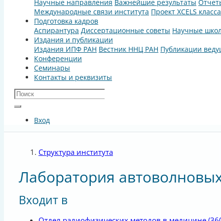
Научные направления
Важнейшие результаты
Отчет
Международные связи института
Проект XCELS класс
Подготовка кадров
Аспирантура
Диссертационные советы
Научные шко
Издания и публикации
Издания ИПФ РАН
Вестник ННЦ РАН
Публикации веду
Конференции
Семинары
Контакты и реквизиты
Вход
Структура института
Лаборатория автоволновы
Входит в
Отдел радиофизических методов в медицине
(36