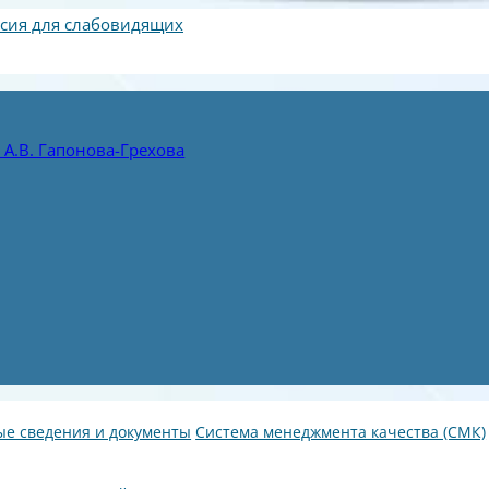
сия для слабовидящих
А.В. Гапонова-Грехова
е сведения и документы
Система менеджмента качества (СМК)