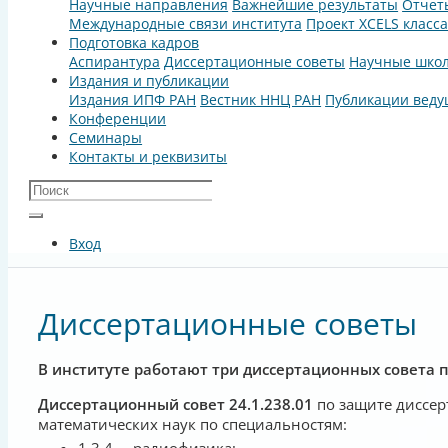
Научные направления
Важнейшие результаты
Отчет
Международные связи института
Проект XCELS класс
Подготовка кадров
Аспирантура
Диссертационные советы
Научные шко
Издания и публикации
Издания ИПФ РАН
Вестник ННЦ РАН
Публикации веду
Конференции
Семинары
Контакты и реквизиты
Вход
Диссертационные советы
В институте работают три диссертационных совета п
Диссертационный совет 24.1.238.01
по защите диссер
математических наук по специальностям:
1.3.4. – радиофизика;