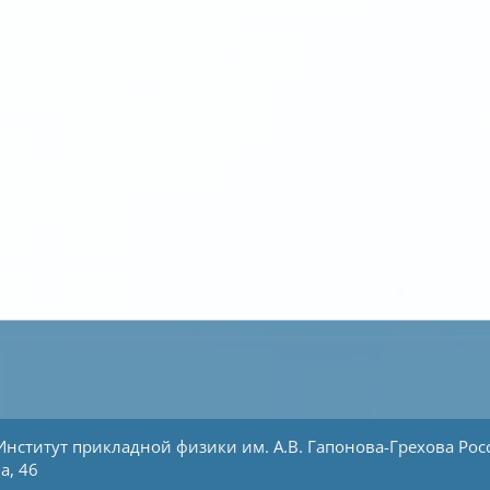
Институт прикладной физики им. А.В. Гапонова-Грехова
Рос
а, 46