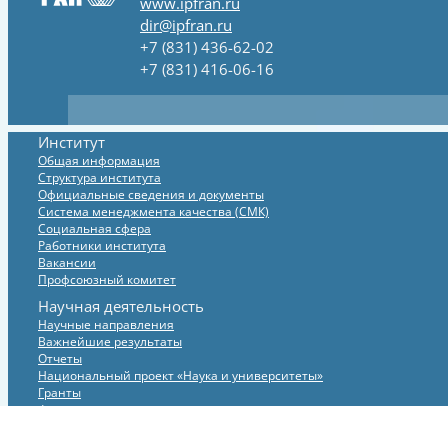
www.ipfran.ru
dir@ipfran.ru
+7 (831) 436-62-02
+7 (831) 416-06-16
Институт
Общая информация
Структура института
Официальные сведения и документы
Система менеджмента качества (СМК)
Социальная сфера
Работники института
Вакансии
Профсоюзный комитет
Научная деятельность
Научные направления
Важнейшие результаты
Отчеты
Национальный проект «Наука и университеты»
Гранты
Федеральные целевые программы
Экспериментальная база
Международные связи института