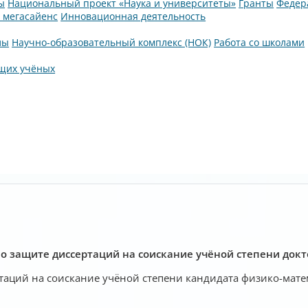
ы
Национальный проект «Наука и университеты»
Гранты
Федер
а мегасайенс
Инновационная деятельность
лы
Научно-образовательный комплекс (НОК)
Работа со школами
щих учёных
о защите диссертаций на соискание учёной степени докт
таций на соискание учёной степени кандидата физико-мате