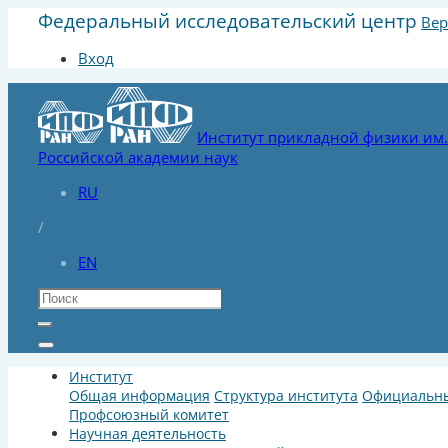
Федеральный исследовательский центр
Вер
Вход
Институт прикладной физики им. 
Российской академии наук
RU
/
EN
Институт
Общая информация
Структура института
Официальны
Профсоюзный комитет
Научная деятельность