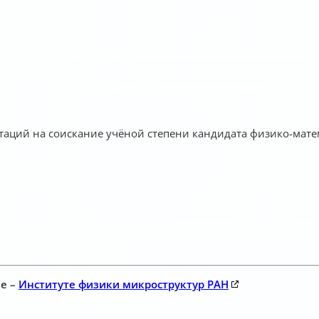
таций на соискание учёной степени кандидата физико-мате
ле –
Институте физики микроструктур РАН