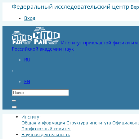
Федеральный исследовательский центр
Вер
Вход
Институт прикладной физики им. 
Российской академии наук
RU
/
EN
Институт
Общая информация
Структура института
Официальны
Профсоюзный комитет
Научная деятельность