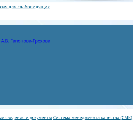
сия для слабовидящих
А.В. Гапонова-Грехова
е сведения и документы
Система менеджмента качества (СМК)