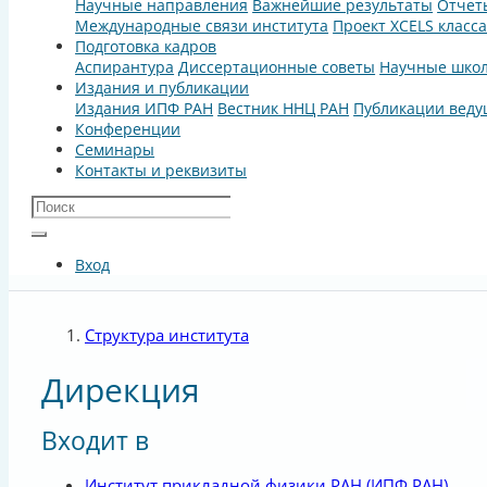
Научные направления
Важнейшие результаты
Отчет
Международные связи института
Проект XCELS класс
Подготовка кадров
Аспирантура
Диссертационные советы
Научные шко
Издания и публикации
Издания ИПФ РАН
Вестник ННЦ РАН
Публикации веду
Конференции
Семинары
Контакты и реквизиты
Вход
Структура института
Дирекция
Входит в
Институт прикладной физики РАН
(ИПФ РАН)