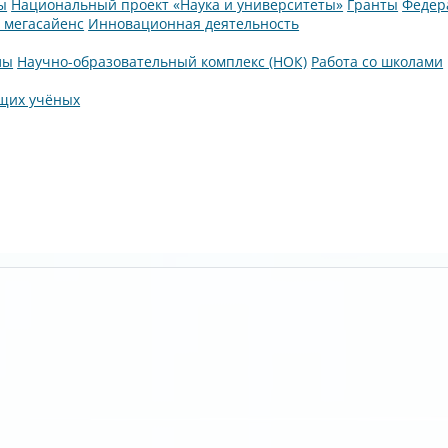
ы
Национальный проект «Наука и университеты»
Гранты
Федер
а мегасайенс
Инновационная деятельность
лы
Научно-образовательный комплекс (НОК)
Работа со школами
щих учёных