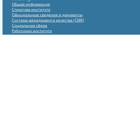
Общая информация
Структура института
Официальные сведения и документы
Система менеджмента качества (СМК)
Социальная сфера
Работники института
Вакансии
Профсоюзный комитет
Научная деятельность
Научные направления
Важнейшие результаты
Отчеты
Национальный проект «Наука и университеты»
Гранты
Федеральные целевые программы
Экспериментальная база
Международные связи института
Проект XCELS класса мегасайенс
Инновационная деятельность
Подготовка кадров
Аспирантура
Диссертационные советы
Научные школы
Научно-образовательный комплекс (НОК)
Работа со школами