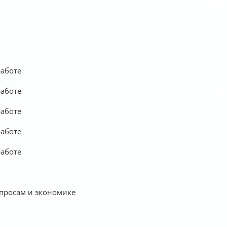
работе
работе
работе
работе
работе
просам и экономике