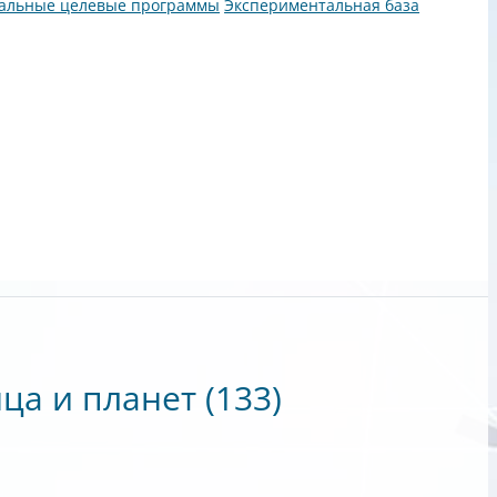
альные целевые программы
Экспериментальная база
нца и планет
(133)