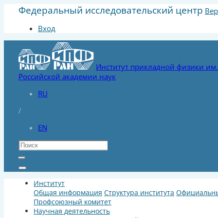
Федеральный исследовательский центр
Вер
Вход
Институт прикладной физики им. 
Российской академии наук
RU
/
EN
Институт
Общая информация
Структура института
Официальны
Профсоюзный комитет
Научная деятельность