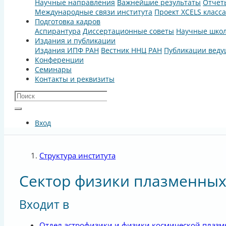
Научные направления
Важнейшие результаты
Отчет
Международные связи института
Проект XCELS класс
Подготовка кадров
Аспирантура
Диссертационные советы
Научные шко
Издания и публикации
Издания ИПФ РАН
Вестник ННЦ РАН
Публикации веду
Конференции
Семинары
Контакты и реквизиты
Вход
Структура института
Сектор физики плазменных
Входит в
Отдел астрофизики и физики космической плаз