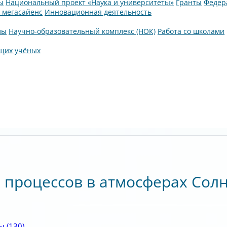
ы
Национальный проект «Наука и университеты»
Гранты
Федер
а мегасайенс
Инновационная деятельность
лы
Научно-образовательный комплекс (НОК)
Работа со школами
щих учёных
 процессов в атмосферах Сол
мы
(130)