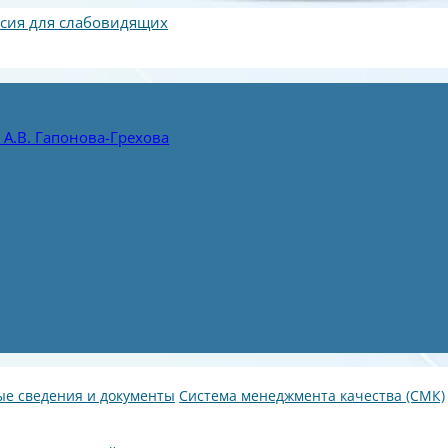
сия для слабовидящих
А.В. Гапонова-Грехова
е сведения и документы
Система менеджмента качества (СМК)