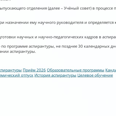
ыпускающего отделения (далее – Учёный совет) в процессе
ри назначении ему научного руководителя и определяется 
готовки научных и научно-педагогических кадров в аспира
по программе аспирантуры, не позднее 30 календарных дне
ании аспирантуры.
спирантуры
Приём 2026
Образовательные программы
Канд
емический отпуск
История аспирантуры
Целевое обучение