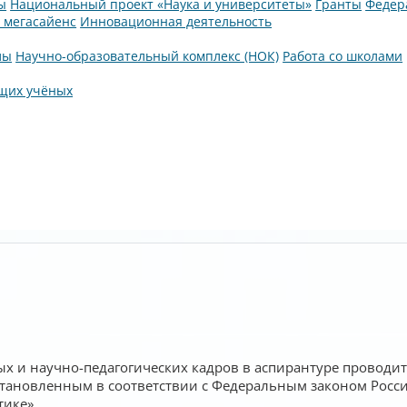
ы
Национальный проект «Наука и университеты»
Гранты
Федер
а мегасайенс
Инновационная деятельность
лы
Научно-образовательный комплекс (НОК)
Работа со школами
щих учёных
ых и научно-педагогических кадров в аспирантуре проводи
становленным в соответствии с Федеральным законом Росси
тике».