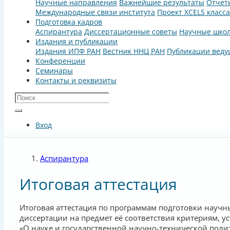
Научные направления
Важнейшие результаты
Отчет
Международные связи института
Проект XCELS класс
Подготовка кадров
Аспирантура
Диссертационные советы
Научные шко
Издания и публикации
Издания ИПФ РАН
Вестник ННЦ РАН
Публикации веду
Конференции
Семинары
Контакты и реквизиты
Вход
Аспирантура
Итоговая аттестация
Итоговая аттестация по программам подготовки научн
диссертации на предмет её соответствия критериям, у
«О науке и государственной научно-технической поли