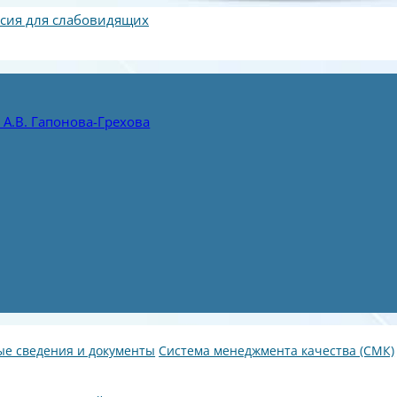
сия для слабовидящих
А.В. Гапонова-Грехова
е сведения и документы
Система менеджмента качества (СМК)