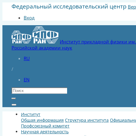
Федеральный исследовательский центр
Вер
Вход
Институт прикладной физики им. 
Российской академии наук
RU
/
EN
Институт
Общая информация
Структура института
Официальны
Профсоюзный комитет
Научная деятельность