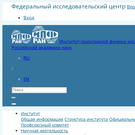
Федеральный исследовательский центр
Вер
Вход
Институт прикладной физики им. 
Российской академии наук
RU
/
EN
Институт
Общая информация
Структура института
Официальны
Профсоюзный комитет
Научная деятельность