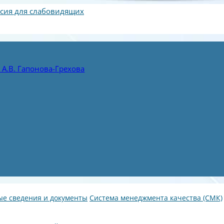
сия для слабовидящих
А.В. Гапонова-Грехова
е сведения и документы
Система менеджмента качества (СМК)