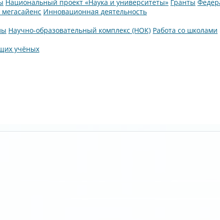
ы
Национальный проект «Наука и университеты»
Гранты
Федер
а мегасайенс
Инновационная деятельность
лы
Научно-образовательный комплекс (НОК)
Работа со школами
щих учёных