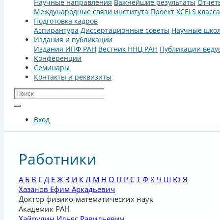
Научные направления
Важнейшие результаты
Отчет
Международные связи института
Проект XCELS класс
Подготовка кадров
Аспирантура
Диссертационные советы
Научные шко
Издания и публикации
Издания ИПФ РАН
Вестник ННЦ РАН
Публикации веду
Конференции
Семинары
Контакты и реквизиты
Вход
Работники
А
Б
В
Г
Д
Е
Ж
З
И
К
Л
М
Н
О
П
Р
С
Т
Ф
Х
Ч
Ш
Ю
Я
Хазанов Ефим Аркадьевич
Доктор физико-математических наук
Академик РАН
Хайрулин Ильяс Равильевич