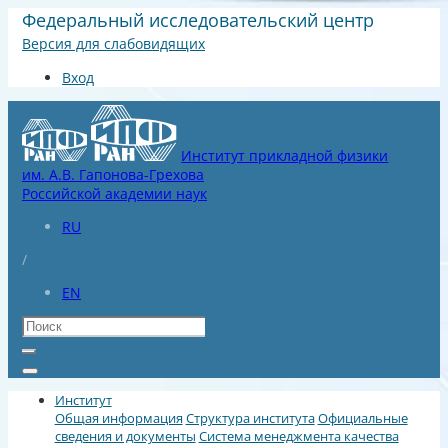
Федеральный исследовательский центр
Версия для слабовидящих
Вход
Институт прикладной физики
им. А.В. Гапонова-Грехова
Российской академии наук
RU
/
EN
Институт
Общая информация
Структура института
Официальные
сведения и документы
Система менеджмента качества