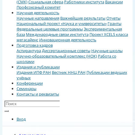
(СМК)
Социальная сфера
Работники института
Вакансии
Профсоюзный комитет
Научная деятельность
Научные направления
Важнейшие результаты
Отчеты
Национальный проект «Наука и университеты»
Гранты
Федеральные целевые программы
Экспериментальная
база
Международные связи института
Проект XCELS класса
мегасайенс
Инновационная деятельность
Подготовка кадров
Аспирантура
Диссертационные советы
Научные школы
Научно-образовательный комплекс (НОК)
Работа со
школами
Издания и публикации
Издания ИПФ РАН
Вестник ННЦ РАН
Публикации ведущих
учёных
Конференции
Семинары
Контакты и реквизиты
Вход