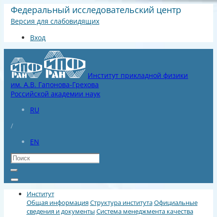
Федеральный исследовательский центр
Версия для слабовидящих
Вход
Институт прикладной физики
им. А.В. Гапонова-Грехова
Российской академии наук
RU
/
EN
Институт
Общая информация
Структура института
Официальные
сведения и документы
Система менеджмента качества