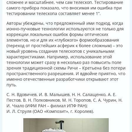
сложнее и масштабнее, чем сам телескоп. Тестирование
самого прибора показало, что вносимая им ошибка при
тестировании телескопа составляет менее 1”.
Авторы убеждены, что предложенный ими подход, когда
ионно-пучковые технологии используются не только для
коррекции локальных ошибок формы оптических
элементов, но и для их «глубокого» формообразования
(переход от простейших асферик к более сложным) – это
новый уровень создания телескопов с уникальными
характеристиками. Например, использование этой
технологии может сразу в несколько раз повысить поле
зрения традиционной схемы Ричи – Кретьена без потери
пространственного разрешения. И вдвойне приятно, что
именно отечественные разработчики открывают этот
путь.
С. Н. Вдовичев, И. В. Малышев, Н. Н. Салащенко, А. Е.
Пестов, В. Н. Полковников, М. Н. Торопов, С. А. Чурин, Н.
И. Чхало (ИФМ РАН – филиал ИПФ РАН);
И. Л. Струля (ОАО «Композит», г. Королев).