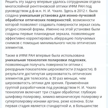
Решить эту задачу впервые удалось сотрудникам отдела
многослойной рентгеновской оптики ИФМ РАН под
руководством д.ф-м.н. Н. И. Чхало. Здесь в 2012 г. была
создана
уникальная установка для ионно-пучковой
обработки оптических поверхностей
, возможности
которой позволяют создавать поверхности зеркал сколь
угодно сложной формы. Именно на этой установке были
созданы первые планоидные зеркала, позволяющие
эффективно корректировать аберрацию получаемых
снимков с помощью минимального числа оптических
элементов.
Также в ИФМ РАН впервые была использована
уникальная технология полировки подложек
,
позволяющая получать поверхности оптики с
рекордным показателем шероховатости (гладкости). В
результате достигнутая шероховатость оптических
элементов для телескопа, в 30 раз меньше, чем
шероховатость оптики для зрения. Применённая
группой разработчиков под руководством Н. И. Чхало
технология включает три стадии обработки: глубокую
шлифовку-полировку, химико-механическую полировку и
суперполировку ионами аргона, реже ксенона. Если
первая стадия является стандартной и, в большинстве