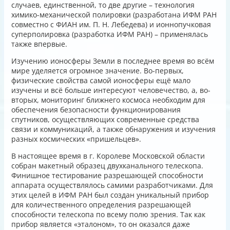
случаев, единственной, то две другие – технология
химико-механической полировки (разработана ИФМ РАН
совместно с ФИАН им. П. Н. Лебедева) и ионнопучковая
суперполировка (разработка ИФМ РАН) – применялась
также впервые.
Изучению ионосферы Земли в последнее время во всём
мире уделяется огромное значение. Во-первых,
физические свойства самой ионосферы ещё мало
изучены и всё больше интересуют человечество, а, во-
вторых, мониторинг ближнего космоса необходим для
обеспечения безопасности функционирования
спутников, осуществляющих современные средства
связи и коммуникаций, а также обнаружения и изучения
разных космических «пришельцев».
В настоящее время в г. Королеве Московской области
собран макетный образец двухканального телескопа.
Финишное тестирование разрешающей способности
аппарата осуществлялось самими разработчиками. Для
этих целей в ИФМ РАН был создан уникальный прибор
для количественного определения разрешающей
способности телескопа по всему полю зрения. Так как
прибор является «эталоном», то он оказался даже