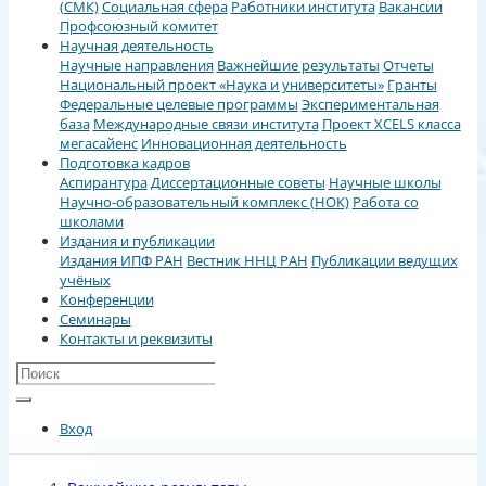
(СМК)
Социальная сфера
Работники института
Вакансии
Профсоюзный комитет
Научная деятельность
Научные направления
Важнейшие результаты
Отчеты
Национальный проект «Наука и университеты»
Гранты
Федеральные целевые программы
Экспериментальная
база
Международные связи института
Проект XCELS класса
мегасайенс
Инновационная деятельность
Подготовка кадров
Аспирантура
Диссертационные советы
Научные школы
Научно-образовательный комплекс (НОК)
Работа со
школами
Издания и публикации
Издания ИПФ РАН
Вестник ННЦ РАН
Публикации ведущих
учёных
Конференции
Семинары
Контакты и реквизиты
Вход