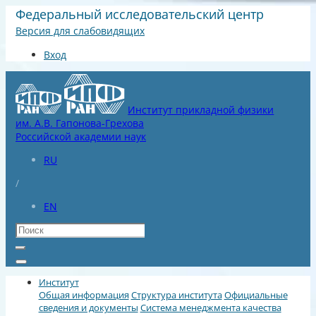
Федеральный исследовательский центр
Версия для слабовидящих
Вход
Институт прикладной физики
им. А.В. Гапонова-Грехова
Российской академии наук
RU
/
EN
Институт
Общая информация
Структура института
Официальные
сведения и документы
Система менеджмента качества