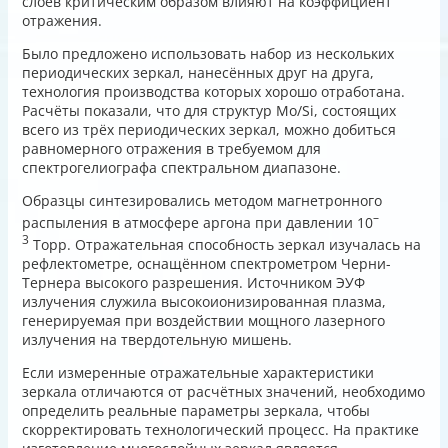
слоёв критическим образом влияют на коэффициент
отражения.
Было предложено использовать набор из нескольких
периодических зеркал, нанесённых друг на друга,
технология производства которых хорошо отработана.
Расчёты показали, что для структур Mo/Si, состоящих
всего из трёх периодических зеркал, можно добиться
равномерного отражения в требуемом для
спектрогелиографа спектральном диапазоне.
Образцы синтезировались методом магнетронного
–
распыления в атмосфере аргона при давлении 10
3
Торр. Отражательная способность зеркал изучалась на
рефлектометре, оснащённом спектрометром Черни-
Тернера высокого разрешения. Источником ЭУФ
излучения служила высокоионизированная плазма,
генерируемая при воздействии мощного лазерного
излучения на твердотельную мишень.
Если измеренные отражательные характеристики
зеркала отличаются от расчётных значений, необходимо
определить реальные параметры зеркала, чтобы
скорректировать технологический процесс. На практике