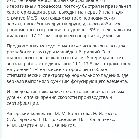
изготовление многослойных зеркал является
итеративным процессом, поэтому быстрая и правильная
характеризация зеркал выходит на первый план. Для
структур Mo/Si, состоящих из трёх периодических
зеркал, нанесённых друг на друга, удалось добиться
равномерного отражения на уровне 16% в спектральном
диапазоне 17–21 нм с хорошей воспроизводимостью.
Предложенная методология также использовалась для
разработки структуры молибден-бериллий. Это
широкополосное зеркало состоит из 6 периодических
зеркал, работает в диапазоне 11,1–13,8 нм с отражением
на уровне 12% на основе которого был собран
стигматический спектрограф нормального падения, где
зеркало выполняло функцию фокусирующего элемента.
Исследования показали, что стековые зеркала весьма
удобны с точки зрения скорости производства и
сертификации.
Авторский коллектив: М. М. Барышева, Н. И. Чхало,
С. А. Гарахин, В. Н. Полковников, Н. Н. Салащенко,
Р. М. Смертин, М. В. Свечников.