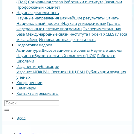
(СМК)
Социальная сфера
Работники института
Вакансии
Профсоюзный комитет
Научная деятельность
Научные направления
Важнейшие результаты
Отчеты
Национальный проект «Наука и университеты»
Гранты
Федеральные целевые программы
Экспериментальная
база
Международные связи института
Проект XCELS класса
мегасайенс
Инновационная деятельность
Подготовка кадров
Аспирантура
Диссертационные советы
Научные школы
Научно-образовательный комплекс (НОК)
Работа со
школами
Издания и публикации
Издания ИПФ РАН
Вестник ННЦ РАН
Публикации ведущих
учёных
Конференции
Семинары
Контакты и реквизиты
Вход