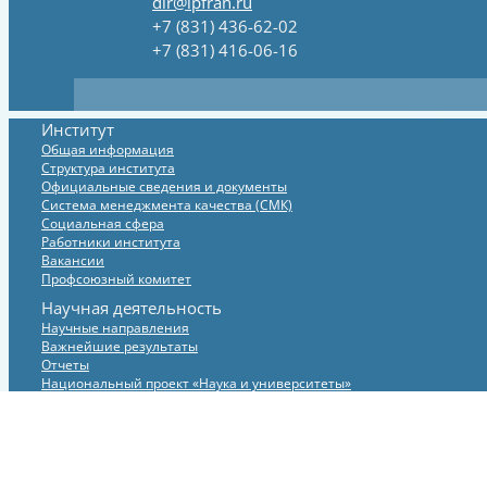
dir@ipfran.ru
+7 (831) 436-62-02
+7 (831) 416-06-16
Институт
Общая информация
Структура института
Официальные сведения и документы
Система менеджмента качества (СМК)
Социальная сфера
Работники института
Вакансии
Профсоюзный комитет
Научная деятельность
Научные направления
Важнейшие результаты
Отчеты
Национальный проект «Наука и университеты»
Гранты
Федеральные целевые программы
Экспериментальная база
Международные связи института
Проект XCELS класса мегасайенс