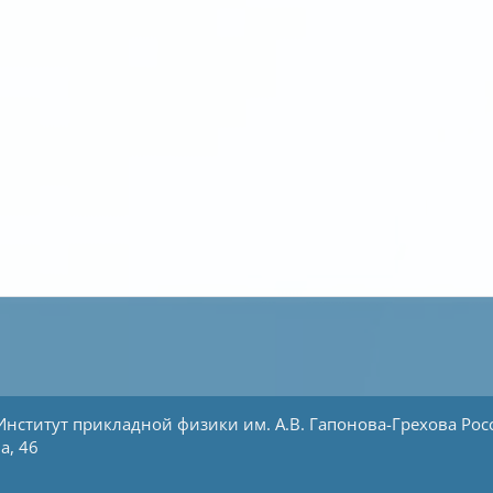
Институт прикладной физики им. А.В. Гапонова-Грехова
Рос
а, 46