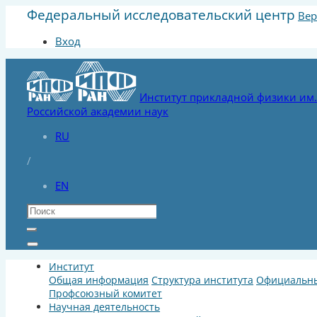
Федеральный исследовательский центр
Вер
Вход
Институт прикладной физики им. 
Российской академии наук
RU
/
EN
Институт
Общая информация
Структура института
Официальны
Профсоюзный комитет
Научная деятельность