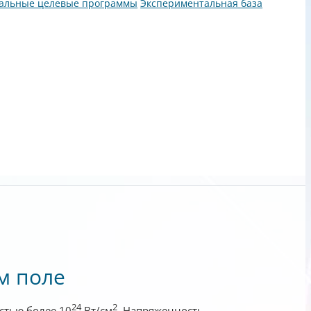
альные целевые программы
Экспериментальная база
м поле
24
2
стью более 10
Вт/см
. Напряженность