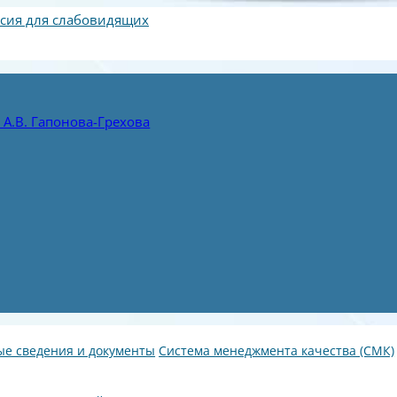
сия для слабовидящих
А.В. Гапонова-Грехова
е сведения и документы
Система менеджмента качества (СМК)