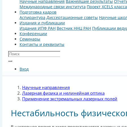
Научные направления
Важнейшие результаты
Отчет
Международные связи института
Проект XCELS класс
Подготовка кадров
Аспирантура
Диссертационные советы
Научные шко
Издания и публикации
Издания ИПФ РАН
Вестник ННЦ РАН
Публикации веду
Конференции
Семинары
Контакты и реквизиты
Вход
Научные направления
Лазерная физика и нелинейная оптика
Применение экстремальных лазерных полей
Нестабильность физическо
В настоящее время в мире проектируются лазерные с