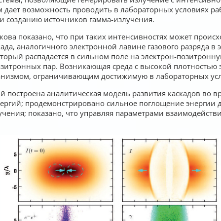
ем дает возможность проводить в лабораторных условиях р
 и созданию источников гамма-излучения.
ова показано, что при таких интенсивностях может проис
када, аналогичного электронной лавине газового разряда в 
который распадается в сильном поле на электрон-позитронну
озитронных пар. Возникающая среда с высокой плотностью 
анизмом, ограничивающим достижимую в лабораторных усл
ий построена аналитическая модель развития каскадов во
ергий; продемонстрировано сильное поглощение энергии д
чения; показано, что управляя параметрами взаимодейств