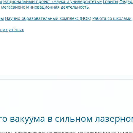
ы
Национальный проект «Наука и университеты»
Гранты
Федер
а мегасайенс
Инновационная деятельность
лы
Научно-образовательный комплекс (НОК)
Работа со школами
щих учёных
го вакуума в сильном лазерно
истемы, позволяющие генерировать излучение с интенсивно