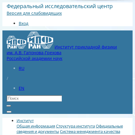
Федеральный исследовательский центр
Версия для слабовидящих
Вход
Институт прикладной физики
им. А.В. Гапонова-Грехова
Российской академии наук
RU
/
EN
Институт
Общая информация
Структура института
Официальные
сведения и документы
Система менеджмента качества