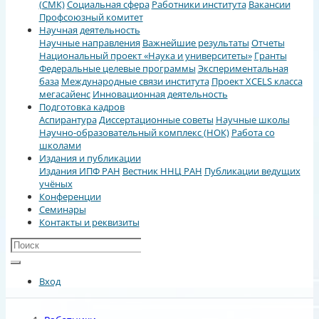
(СМК)
Социальная сфера
Работники института
Вакансии
Профсоюзный комитет
Научная деятельность
Научные направления
Важнейшие результаты
Отчеты
Национальный проект «Наука и университеты»
Гранты
Федеральные целевые программы
Экспериментальная
база
Международные связи института
Проект XCELS класса
мегасайенс
Инновационная деятельность
Подготовка кадров
Аспирантура
Диссертационные советы
Научные школы
Научно-образовательный комплекс (НОК)
Работа со
школами
Издания и публикации
Издания ИПФ РАН
Вестник ННЦ РАН
Публикации ведущих
учёных
Конференции
Семинары
Контакты и реквизиты
Вход