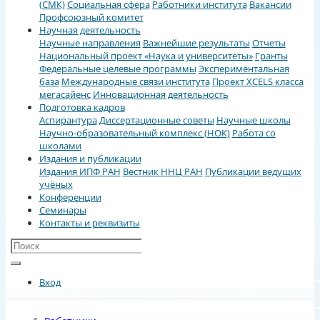
(СМК)
Социальная сфера
Работники института
Вакансии
Профсоюзный комитет
Научная деятельность
Научные направления
Важнейшие результаты
Отчеты
Национальный проект «Наука и университеты»
Гранты
Федеральные целевые программы
Экспериментальная
база
Международные связи института
Проект XCELS класса
мегасайенс
Инновационная деятельность
Подготовка кадров
Аспирантура
Диссертационные советы
Научные школы
Научно-образовательный комплекс (НОК)
Работа со
школами
Издания и публикации
Издания ИПФ РАН
Вестник ННЦ РАН
Публикации ведущих
учёных
Конференции
Семинары
Контакты и реквизиты
Вход