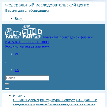
Федеральный исследовательский центр
Версия для слабовидящих
Вход
Институт прикладной физики
им. А.В. Гапонова-Грехова
Российской академии наук
RU
/
EN
Институт
Общая информация
Структура института
Официальные
сведения и документы
Система менеджмента качества