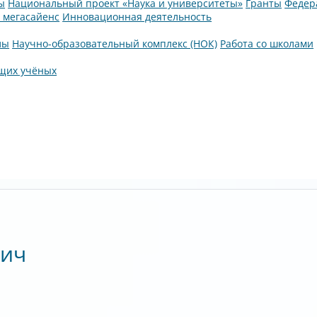
ы
Национальный проект «Наука и университеты»
Гранты
Федер
а мегасайенс
Инновационная деятельность
лы
Научно-образовательный комплекс (НОК)
Работа со школами
щих учёных
вич