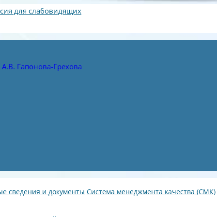
сия для слабовидящих
А.В. Гапонова-Грехова
е сведения и документы
Система менеджмента качества (СМК)