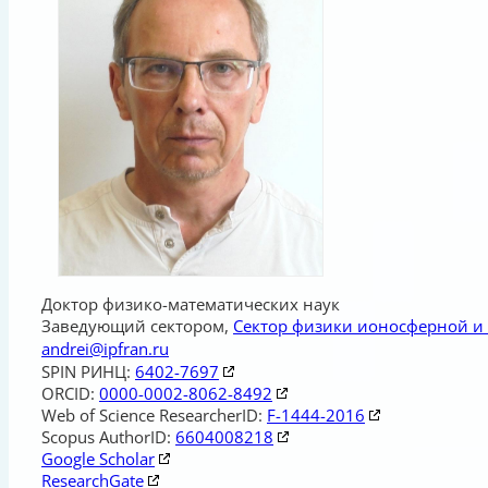
Доктор физико-математических наук
Заведующий сектором
,
Сектор физики ионосферной и
andrei@ipfran.ru
SPIN РИНЦ:
6402-7697
ORCID:
0000-0002-8062-8492
Web of Science ResearcherID:
F-1444-2016
Scopus AuthorID:
6604008218
Google Scholar
ResearchGate