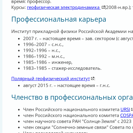
время: профессор.
Курсы:
геофизическая электродинамика
(2008-н.вр.)
Профессиональная карьера
Институт прикладной физики Российской Академии на
2007 г. – настоящее время – зав. сектором (с авгус
1996–2007 – с.н.с.,
1992–1996 – н.с.,
1986–1992 – м.н.с.,
1985–1986 – инженер,
1983–1985 – стажер-исследователь.
Полярный геофизический институт
:
август 2015 г. – настоящее время – г.н.с.
Членство в профессиональных орг
Член Российского национального комитета
URSI
член Российского национального комитета
COSP
член научного совета РАН "Солнце-Земля" с 2023 
член секции "Солнечно-земные связи" Совета по к