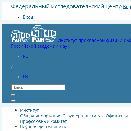
Федеральный исследовательский центр
Вер
Вход
Институт прикладной физики им. 
Российской академии наук
RU
/
EN
Институт
Общая информация
Структура института
Официальны
Профсоюзный комитет
Научная деятельность