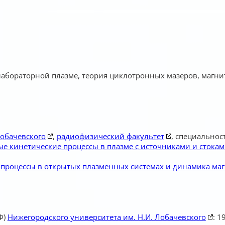
 лабораторной плазме, теория циклотронных мазеров, маг
Лобачевского
,
радиофизический факультет
, специальнос
е кинетические процессы в плазме с источниками и стокам
процессы в открытых плазменных системах и динамика ма
Ф)
Нижегородского университета им. Н.И. Лобачевского
: 1