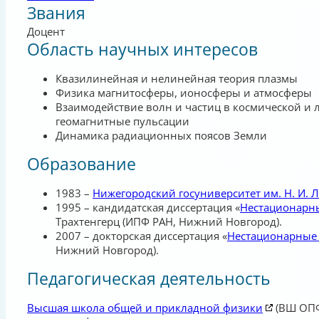
Звания
Доцент
Область научных интересов
Квазилинейная и нелинейная теория плазмы
Физика магнитосферы, ионосферы и атмосферы
Взаимодействие волн и частиц в космической и
геомагнитные пульсации
Динамика радиационных поясов Земли
Образование
1983 –
Нижегородский госуниверситет им. Н. И. 
1995 – кандидатская диссертация «
Нестационарны
Трахтенгерц (ИПФ РАН, Нижний Новгород).
2007 – докторская диссертация «
Нестационарные 
Нижний Новгород).
Педагогическая деятельность
Высшая школа общей и прикладной физики
(ВШ ОП