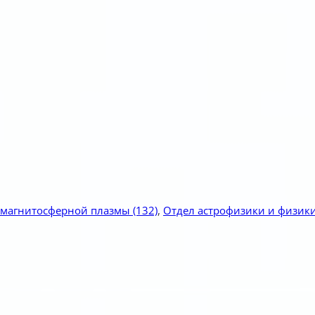
 магнитосферной плазмы
(132)
,
Отдел астрофизики и физик