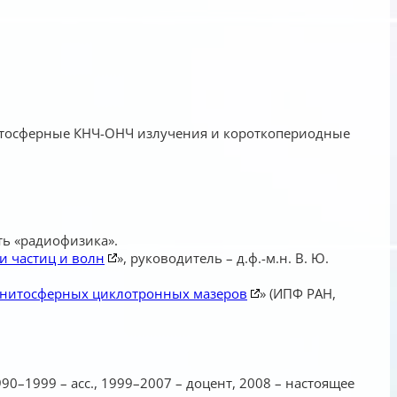
нитосферные КНЧ-ОНЧ излучения и короткопериодные
ть «радиофизика».
и частиц и волн
», руководитель – д.ф.-м.н. В. Ю.
гнитосферных циклотронных мазеров
» (ИПФ РАН,
990–1999 – асс., 1999–2007 – доцент, 2008 – настоящее