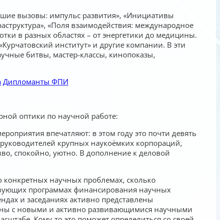
ьшие вызовы: импульс развития», «Инициативы
раструктура», «Поля взаимодействия: международное
отки в разных областях – от энергетики до медицины.
 «Курчатовский институт» и другие компании. В эти
учные битвы, мастер-классы, кинопоказы,
а
Дипломанты ФПИ
рной оптики по научной работе:
роприятия впечатляют: в этом году это почти девять
, руководителей крупных наукоёмких корпораций,
иво, спокойно, уютно. В дополнение к деловой
о конкретных научных проблемах, сколько
ствующих программах финансирования научных
ендах и заседаниях активно представлены
заны с новыми и активно развивающимися научными
табе. Кому-то это поможет определиться со своей