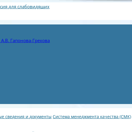
сия для слабовидящих
А.В. Гапонова-Грехова
е сведения и документы
Система менеджмента качества (СМК)