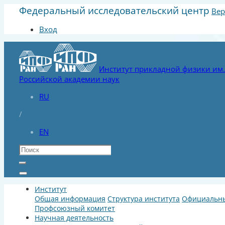
Федеральный исследовательский центр
Вер
Вход
Институт прикладной физики им. 
Российской академии наук
RU
/
EN
Институт
Общая информация
Структура института
Официальны
Профсоюзный комитет
Научная деятельность