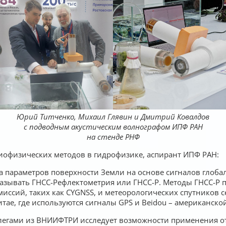
Юрий Титченко, Михаил Глявин и Дмитрий Ковалдов
с подводным акустическим волнографом ИПФ РАН
на стенде РНФ
иофизических методов в гидрофизике, аспирант ИПФ РАН:
а параметров поверхности Земли на основе сигналов глоба
азывать ГНСС-Рефлектометрия или ГНСС-Р. Методы ГНСС-Р п
ссий, таких как CYGNSS, и метеорологических спутников с
тае, где используются сигналы GPS и Beidou – американско
ллегами из ВНИИФТРИ исследует возможности применения о