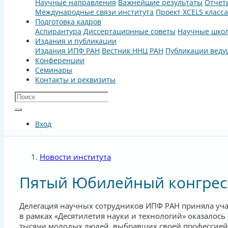
Научные направления
Важнейшие результаты
Отчет
Международные связи института
Проект XCELS класс
Подготовка кадров
Аспирантура
Диссертационные советы
Научные шко
Издания и публикации
Издания ИПФ РАН
Вестник ННЦ РАН
Публикации веду
Конференции
Семинары
Контакты и реквизиты
Вход
Новости института
Пятый Юбилейный конгрес
Делегация научных сотрудников ИПФ РАН приняла учас
в рамках «Десятилетия науки и технологий» оказалос
тысячи молодых людей, выбравших своей профессией 