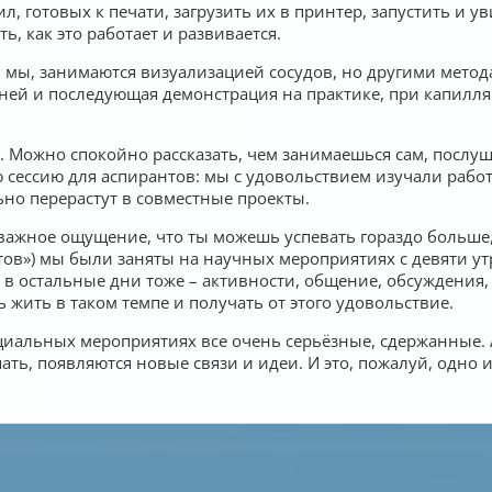
, готовых к печати, загрузить их в принтер, запустить и у
, как это работает и развивается.
 и мы, занимаются визуализацией сосудов, но другими мет
ней и последующая демонстрация на практике, при капилля
Можно спокойно рассказать, чем занимаешься сам, послуша
 сессию для аспирантов: мы с удовольствием изучали рабо
ьно перерастут в совместные проекты.
ажное ощущение, что ты можешь успевать гораздо больше
ов») мы были заняты на научных мероприятиях с девяти утр
 в остальные дни тоже – активности, общение, обсуждения, 
жить в таком темпе и получать от этого удовольствие.
циальных мероприятиях все очень серьёзные, сдержанные. 
ать, появляются новые связи и идеи. И это, пожалуй, одно 