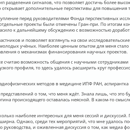
п разделения сигналов, что позволяет достичь более высо
о открывает дополнительные перспективы для повышения т
ступление перед руководителями Фонда перспективных иссл
отдельные проекты были отмечены Гран-при. По итогам ко
ласило к дальнейшему обсуждению с возможностью доработ
стников и позволяет взглянуть на свои исследовательские 
молодых учёных. Наиболее ценным опытом для меня стало
авления о механизмах финансирования научных проектов.
се считаю возможность общения с научными сотрудниками 
зкого профиля, то здесь удалось расширить круг професси
радиофизических методов в медицине ИПФ РАН, аспирантка
 представлений о том, что меня ждёт. Знала лишь, что это 
тина происходящего оставалась неясной. В каком-то смысле 
колько наиболее интересных для меня сессий и дискуссий. П
ширна. Однако, среди тех мероприятий, что мне удалось по
о руководства, и оживленная дискуссия о том, как медиа фо