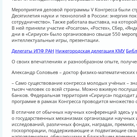
Мероприятия деловой программы V Конгресса были с
Десятилетия науки и технологий в России: энергия п
сотрудничество». Также работала выставка, на которо
В ней приняли участие «Росатом», «Ростех», Сбер, «Янд
дни в «Сириусе» было организовано свыше 550 меропр
интеллектуальные игры, презентации.
Делегаты ИПФ РАН
Нижегородская делегация КМУ
Библ
О своих впечатлениях и разнообразном опыте, получен
Александр Соловьев – доктор физико-математических 
– Само существование конгресса молодых учёных – зна
тысяч человек со всей страны. Можно вживую послуша
банков. Федеральная территория «Сириуса» подходит д
программе в рамках Конгресса проводится множество
В отличие от обычных научных конференций здесь у 
о государственных механизмах организации научных 
исследований, различных фондах, наградах, премиях,
госкорпорации, поддерживающие и подвигающие свои
направлениями, обещающими в ближайшем времени по