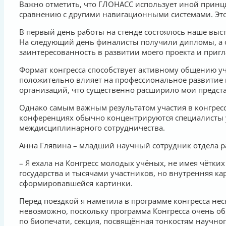
Важно отметить, что ГЛОНАСС использует иной принци
сравнению с другими навигационными системами. Эт
В первый день работы на стенде состоялось наше вы
На следующий день финалисты получили дипломы, а 
заинтересованность в развитии моего проекта и приг
Формат конгресса способствует активному общению уча
положительно влияет на профессиональное развитие 
организаций, что существенно расширило мои предст
Однако самым важным результатом участия в конгрес
конференциях обычно концентрируются специалисты у
междисциплинарного сотрудничества.
Анна Глявина – младший научный сотрудник отдела 
– Я ехала на Конгресс молодых учёных, не имея чётких
государства и тысячами участников, но внутренняя кар
сформировавшейся картинки.
Перед поездкой я наметила в программе конгресса нес
невозможно, поскольку программа Конгресса очень об
по биопечати, секция, посвящённая тонкостям научног