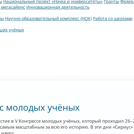
ы
Национальный проект «Наука и университеты»
Гранты
Федер
а мегасайенс
Инновационная деятельность
лы
Научно-образовательный комплекс (НОК)
Работа со школами
щих учёных
с молодых учёных
тие в V Конгрессе молодых учёных, который проходил 26–2
ь самым масштабным за всю его историю. В эти дни «Сириус
науку.