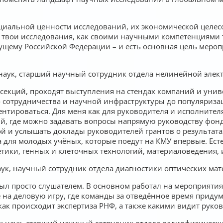
циальной ценности исследований, их экономической целесо
ы твои исследования, как своими научными компетенциями 
щему Российской Федерации – и есть основная цель меропр
наук, старший научный сотрудник отдела нелинейной элек
секций, проходят выступления на стендах компаний и униве
 сотрудничества и научной инфраструктуры до популяриза
ентироваться. Для меня как для руководителя и исполните
й, где можно задавать вопросы напрямую руководству фонд
бой и услышать доклады руководителей грантов о результата
 для молодых учёных, которые поедут на КМУ впервые. Ест
етики, генных и клеточных технологий, материаловедения, 
ук, научный сотрудник отдела диагностики оптических мат
был просто слушателем. В основном работал на мероприятия
же на деловую игру, где команды за отведённое время приду
е, как происходит экспертиза РНФ, а также какими видит ру
х наук, старший научный сотрудник отдела радиофизически