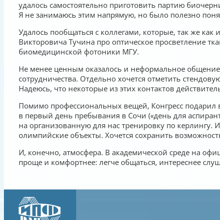
удалось самостоятельно приготовить партию биочернил
Я не занимаюсь этим напрямую, но было полезно понять
Удалось пообщаться с коллегами, которые, так же как
Викторовича Тучина про оптическое просветление тка
биомедицинской фотоники МГУ.
Не менее ценным оказалось и неформальное общение. 
сотрудничества. Отдельно хочется отметить стендовую
Надеюсь, что некоторые из этих контактов действител
Помимо профессиональных вещей, Конгресс подарил в
в первый день пребывания в Сочи («день для аспирант
на организованную для нас тренировку по керлингу. И
олимпийские объекты. Хочется сохранить возможность 
И, конечно, атмосфера. В академической среде на офи
проще и комфортнее: легче общаться, интереснее слуш