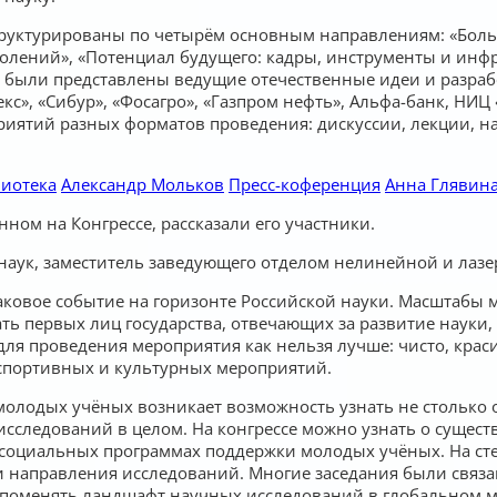
труктурированы по четырём основным направлениям: «Бол
околений», «Потенциал будущего: кадры, инструменты и инф
й были представлены ведущие отечественные идеи и разраб
екс», «Сибур», «Фосагро», «Газпром нефть», Альфа-банк, НИЦ
иятий разных форматов проведения: дискуссии, лекции, на
иотека
Александр Мольков
Пресс-коференция
Анна Глявин
ном на Конгрессе, рассказали его участники.
наук, заместитель заведующего отделом нелинейной и лазе
ковое событие на горизонте Российской науки. Масштабы ме
ть первых лиц государства, отвечающих за развитие науки
ля проведения мероприятия как нельзя лучше: чисто, крас
 спортивных и культурных мероприятий.
молодых учёных возникает возможность узнать не столько 
исследований в целом. На конгрессе можно узнать о суще
 социальных программах поддержки молодых учёных. На ст
 направления исследований. Многие заседания были свя
менять ландшафт научных исследований в глобальном масш