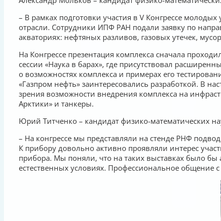
– В рамках подготовки участия в V Конгрессе молоды
отрасли. Сотрудники ИПФ РАН подали заявку по напр
акваториях: нефтяных разливов, газовых утечек, мусо
На Конгрессе презентация комплекса сначала проходил
сессии «Наука в барах», где присутствовал расширенн
о возможностях комплекса и примерах его тестировани
«Газпром нефть» заинтересовались разработкой. В на
зрения возможности внедрения комплекса на инфраст
Арктики» и танкеры.
Юрий Титченко – кандидат физико-математических нау
– На конгрессе мы представляли на стенде РНФ подво
К прибору довольно активно проявляли интерес участ
прибора. Мы поняли, что на таких выставках было бы
естественных условиях. Профессиональное общение с