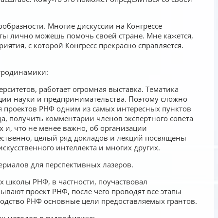
образности. Многие дискуссии на Конгрессе
ты лично можешь помочь своей стране. Мне кажется,
иятия, с которой Конгресс прекрасно справляется.
тродинамики:
рситетов, работает огромная выставка. Тематика
ции науки и предпринимательства. Поэтому сложно
ля проектов РНФ одним из самых интересных пунктов
а, получить комментарии членов экспертного совета
х и, что не менее важно, об организации
ественно, целый ряд докладов и лекций посвящены
искусственного интеллекта и многих других.
ериалов для перспективных лазеров.
х школы РНФ, в частности, поучаствовал
мывают проект РНФ, после чего проводят все этапы
ководство РНФ основные цели предоставляемых грантов.
х методов в гидрофизике: