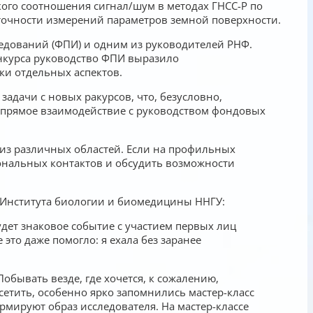
кого соотношения сигнал/шум в методах ГНСС-Р по
очности измерений параметров земной поверхности.
едований (ФПИ) и одним из руководителей РНФ.
нкурса руководство ФПИ выразило
ки отдельных аспектов.
задачи с новых ракурсов, что, безусловно,
 прямое взаимодействие с руководством фондовых
из различных областей. Если на профильных
ональных контактов и обсудить возможности
 Института биологии и биомедицины ННГУ:
будет знаковое событие с участием первых лиц
это даже помогло: я ехала без заранее
обывать везде, где хочется, к сожалению,
сетить, особенно ярко запомнились мастер-класс
рмируют образ исследователя. На мастер-классе