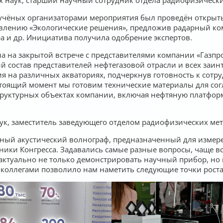
х учёных организаторами мероприятия был проведён открыт
авлению «Экологические решения», предложив радарный ком
ра и др. Инициатива получила одобрение экспертов.
а на закрытой встрече с представителями компании «Газпр
ый состав представителей нефтегазовой отрасли и всех заин
я на различных акваториях, подчеркнув готовность к сотр
стоящий момент мы готовим технические материалы для сог
руктурных объектах компании, включая нефтяную платфор
к, заместитель заведующего отделом радиофизических мет
дный акустический волнограф, предназначенный для измере
ники Конгресса. Задавались самые разные вопросы, чаще вс
 актуально не только демонстрировать научный прибор, но 
 коллегами позволило нам наметить следующие точки роста