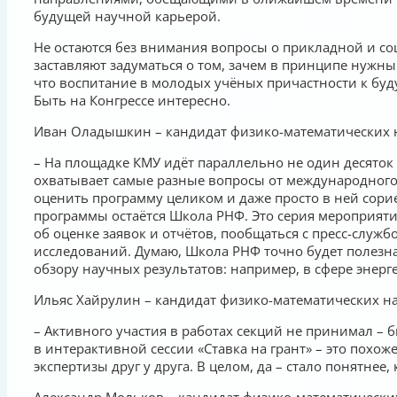
будущей научной карьерой.
Не остаются без внимания вопросы о прикладной и со
заставляют задуматься о том, зачем в принципе нужн
что воспитание в молодых учёных причастности к буду
Быть на Конгрессе интересно.
Иван Оладышкин – кандидат физико-математических 
– На площадке КМУ идёт параллельно не один десяток 
охватывает самые разные вопросы от международного
оценить программу целиком и даже просто в ней сори
программы остаётся Школа РНФ. Это серия мероприяти
об оценке заявок и отчётов, пообщаться с пресс-служ
исследований. Думаю, Школа РНФ точно будет полезна
обзору научных результатов: например, в сфере энерг
Ильяс Хайрулин – кандидат физико-математических на
– Активного участия в работах секций не принимал – 
в интерактивной сессии «Ставка на грант» – это похо
экспертизы друг у друга. В целом, да – стало понятне
Александр Мольков – кандидат физико-математически