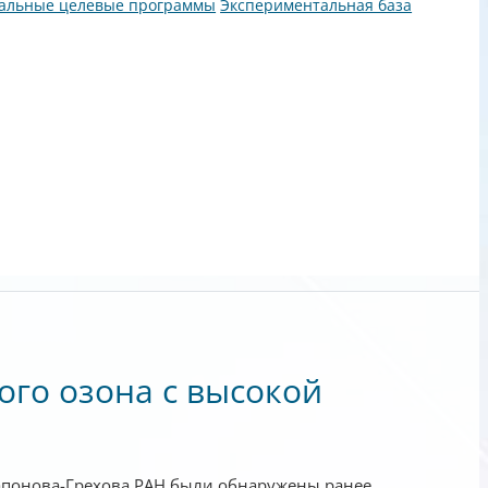
альные целевые программы
Экспериментальная база
го озона с высокой
апонова-Грехова РАН были обнаружены ранее