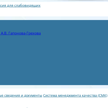
сия для слабовидящих
А.В. Гапонова-Грехова
е сведения и документы
Система менеджмента качества (СМК)