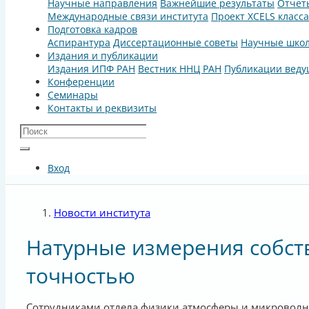
Научные направления
Важнейшие результаты
Отчет
Международные связи института
Проект XCELS класс
Подготовка кадров
Аспирантура
Диссертационные советы
Научные шко
Издания и публикации
Издания ИПФ РАН
Вестник ННЦ РАН
Публикации веду
Конференции
Семинары
Контакты и реквизиты
Вход
Новости института
Натурные измерения собст
точностью
Сотрудниками отдела физики атмосферы и микроволно