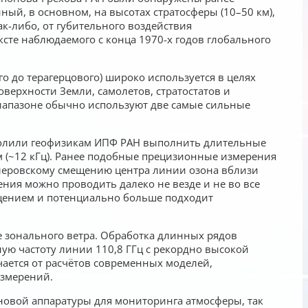
ый, в основном, на высотах стратосферы (10–50 км),
к-либо, от губительного воздействия
сте наблюдаемого с конца 1970-х годов глобального
 до терагерцового) широко используется в целях
верхности Земли, самолетов, стратостатов и
иапазоне обычно используют две самые сильные
зволили геофизикам ИПФ РАН выполнить длительные
 (~12 кГц). Ранее подобные прецизионные измерения
плеровскому смещению центра линии озона вблизи
ения можно проводить далеко не везде и не во все
ощением и потенциально больше подходит
 зонального ветра. Обработка длинных рядов
ую частоту линии 110,8 ГГц с рекордно высокой
чается от расчётов современных моделей,
измерений.
новой аппаратуры для мониторинга атмосферы, так