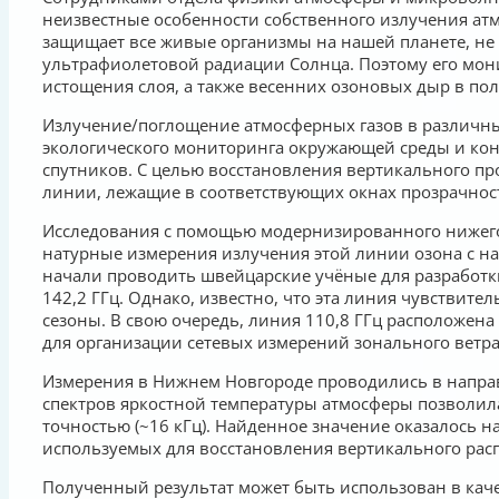
неизвестные особенности собственного излучения атмо
защищает все живые организмы на нашей планете, не 
ультрафиолетовой радиации Солнца. Поэтому его мони
истощения слоя, а также весенних озоновых дыр в пол
Излучение/поглощение атмосферных газов в различных
экологического мониторинга окружающей среды и конт
спутников. С целью восстановления вертикального 
линии, лежащие в соответствующих окнах прозрачности
Исследования с помощью модернизированного нижего
натурные измерения излучения этой линии озона с н
начали проводить швейцарские учёные для разработк
142,2 ГГц. Однако, известно, что эта линия чувствит
сезоны. В свою очередь, линия 110,8 ГГц расположе
для организации сетевых измерений зонального ветра
Измерения в Нижнем Новгороде проводились в направ
спектров яркостной температуры атмосферы позволила
точностью (~16 кГц). Найденное значение оказалось 
используемых для восстановления вертикального рас
Полученный результат может быть использован в кач