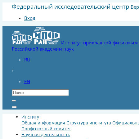
Федеральный исследовательский центр
Вер
Вход
Институт прикладной физики им. 
Российской академии наук
RU
/
EN
Институт
Общая информация
Структура института
Официальны
Профсоюзный комитет
Научная деятельность