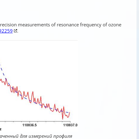
igh precision measurements of resonance frequency of ozone
092259
.
аченный для измерений профиля