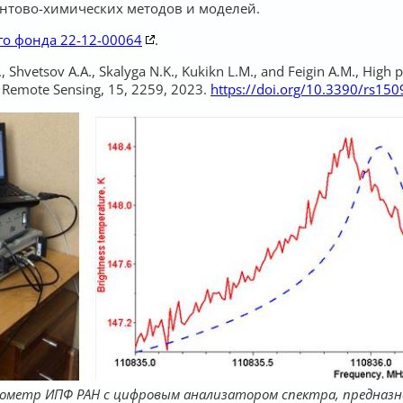
нтово-химических методов и моделей.
го фонда 22-12-00064
.
 G., Shvetsov A.A., Skalyga N.K., Kukikn L.M., and Feigin A.M., H
// Remote Sensing, 15, 2259, 2023.
https://doi.org/10.3390/rs15
ометр ИПФ РАН с цифровым анализатором спектра, предназн