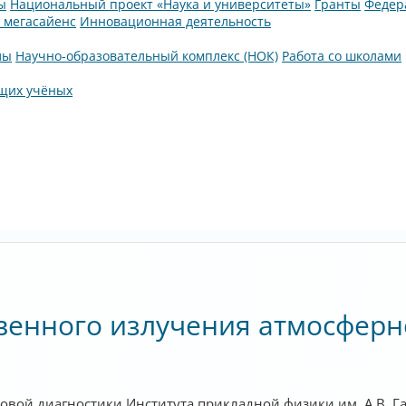
ы
Национальный проект «Наука и университеты»
Гранты
Федер
а мегасайенс
Инновационная деятельность
лы
Научно-образовательный комплекс (НОК)
Работа со школами
щих учёных
венного излучения атмосферно
вой диагностики Института прикладной физики им. А.В. Г