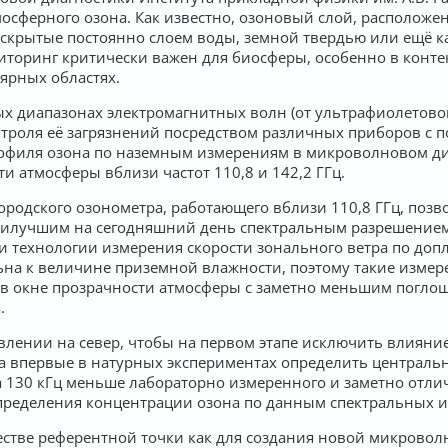
сферного озона. Как известно, озоновый слой, расположенн
скрытые постоянно слоем воды, земной твердью или ещё ка
торинг критически важен для биосферы, особенно в контек
ярных областях.
 диапазонах электромагнитных волн (от ультрафиолетового
роля её загрязнений посредством различных приборов с по
профиля озона по наземным измерениям в микроволновом д
 атмосферы вблизи частот 110,8 и 142,2 ГГц.
родского озонометра, работающего вблизи 110,8 ГГц, по
аилучшим на сегодняшний день спектральным разрешением
и технологии измерения скорости зонального ветра по до
ельна к величине приземной влажности, поэтому такие измер
на в окне прозрачности атмосферы с заметно меньшим погл
.
лении на север, чтобы на первом этапе исключить влияние
 впервые в натурных экспериментах определить центральн
на 130 кГц меньше лабораторно измеренного и заметно отли
пределения концентрации озона по данным спектральных 
естве референтной точки как для создания новой микровол